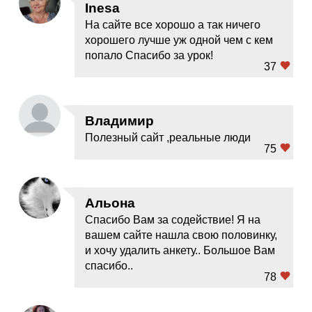
Inesa
На сайте все хорошо а так ничего
хорошего лучше уж одной чем с кем
попало Спасибо за урок!
37
Владимир
Полезный сайт ,реальные люди
75
Альона
Спасибо Вам за содействие! Я на
вашем сайте нашла свою половинку,
и хочу удалить анкету.. Большое Вам
спасибо..
78