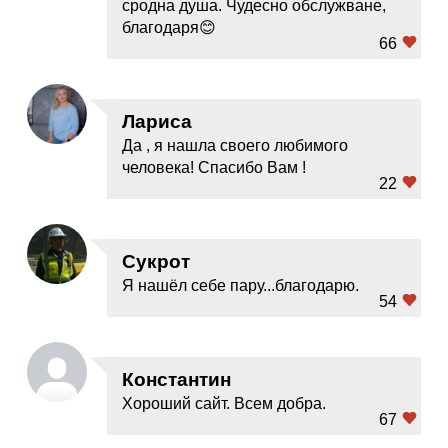
сродна душа. Чудесно обслужване,
благодаря😊
66
Лариса
Да , я нашла своего любимого
человека! Спасибо Вам !
22
Сукрот
Я нашёл себе пару...благодарю.
54
Константин
Хороший сайт. Всем добра.
67