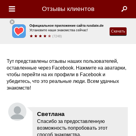
Отзывы клиентов
Официальное приложение сайта rusdate.de
Установите наши знакомства сейчас!
Скачать
(7248)
Тут представлены отзывы наших пользователей,
оставленные через Facebook. Нажмите на аватарки,
чтобы перейти на их профили в Facebook и
убедитесь, что это реальные люди. Всем удачных
знакомств!
Светлана
Спасибо за предоставленную
возможность попробовать этот
способ знакомства.