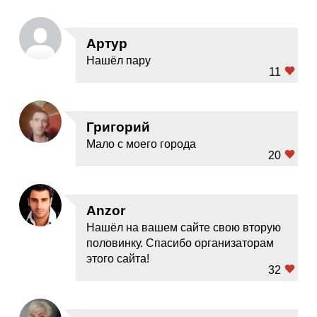
Артур
Нашёл пару
11
Григорий
Мало с моего города
20
Anzor
Нашёл на вашем сайте свою вторую
половинку. Спасибо организаторам
этого сайта!
32