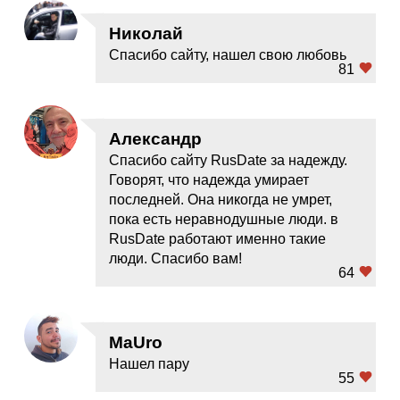
Николай
Спасибо сайту, нашел свою любовь
81
Александр
Спасибо сайту RusDate за надежду.
Говорят, что надежда умирает
последней. Она никогда не умрет,
пока есть неравнодушные люди. в
RusDate работают именно такие
люди. Спасибо вам!
64
MaUro
Нашел пару
55