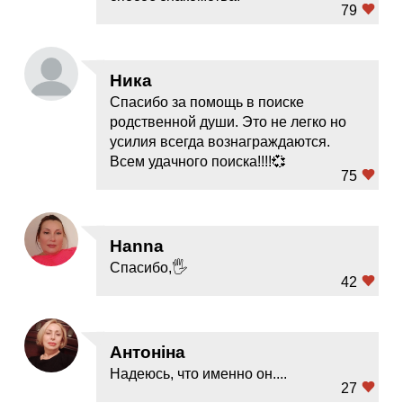
79
Ника
Спасибо за помощь в поиске
родственной души. Это не легко но
усилия всегда вознаграждаются.
Всем удачного поиска!!!!💞
75
Hanna
Спасибо,🖐️
42
Антоніна
Надеюсь, что именно он....
27